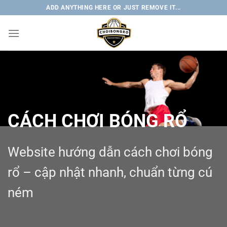
Bỏ
ADD ANYTHING HERE OR JUST REMOVE IT...
qua
nội
dung
CÁCH CHƠI BÓNG RỔ
Website hướng dẫn cách chơi bóng
rổ – cập nhật nhanh, chuẩn từng cú
ném