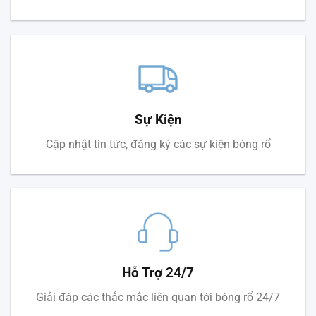
Sự Kiện
Cập nhật tin tức, đăng ký các sự kiện bóng rổ
Hỗ Trợ 24/7
Giải đáp các thắc mắc liên quan tới bóng rổ 24/7