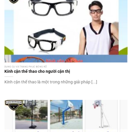
DỤNG CỤ VÀ TRANG PHỤC BÓNG RỔ
Kính cận thể thao cho người cận thị
Kính cận thể thao là một trong những giải pháp [...]