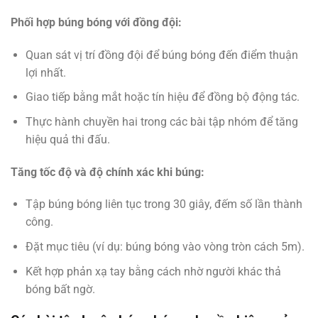
Phối hợp búng bóng với đồng đội:
Quan sát vị trí đồng đội để búng bóng đến điểm thuận
lợi nhất.
Giao tiếp bằng mắt hoặc tín hiệu để đồng bộ động tác.
Thực hành chuyền hai trong các bài tập nhóm để tăng
hiệu quả thi đấu.
Tăng tốc độ và độ chính xác khi búng:
Tập búng bóng liên tục trong 30 giây, đếm số lần thành
công.
Đặt mục tiêu (ví dụ: búng bóng vào vòng tròn cách 5m).
Kết hợp phản xạ tay bằng cách nhờ người khác thả
bóng bất ngờ.