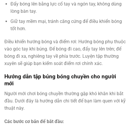
Đẩy bóng lên bằng lực cổ tay và ngón tay, không dùng
lòng bàn tay.
Giữ tay mềm mại, tránh căng cứng để điều khiển bóng
tốt hơn.
Điều khiển hướng bóng và điểm rơi: Hướng bóng phụ thuộc
vào góc tay khi búng. Để bóng đi cao, đẩy tay lên trên; để
bóng đi xa, nghiêng tay về phía trước. Luyện tập thường
xuyên sẽ giúp bạn kiểm soát điểm rơi chính xác.
Hướng dẫn tập búng bóng chuyền cho người
mới
Người mới chơi bóng chuyền thường gặp khó khăn khi bắt
đầu. Dưới đây là hướng dẫn chi tiết để bạn làm quen với kỹ
thuật này.
Các bước cơ bản để bắt đầu: