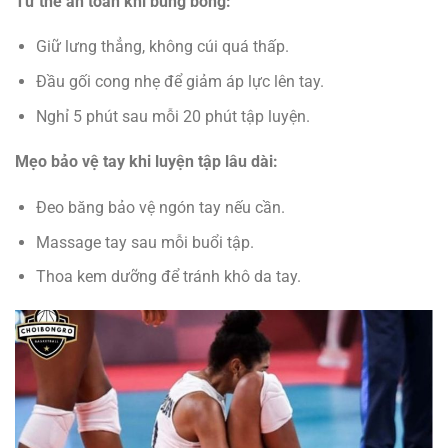
Tư thế an toàn khi búng bóng:
Giữ lưng thẳng, không cúi quá thấp.
Đầu gối cong nhẹ để giảm áp lực lên tay.
Nghỉ 5 phút sau mỗi 20 phút tập luyện.
Mẹo bảo vệ tay khi luyện tập lâu dài:
Đeo băng bảo vệ ngón tay nếu cần.
Massage tay sau mỗi buổi tập.
Thoa kem dưỡng để tránh khô da tay.