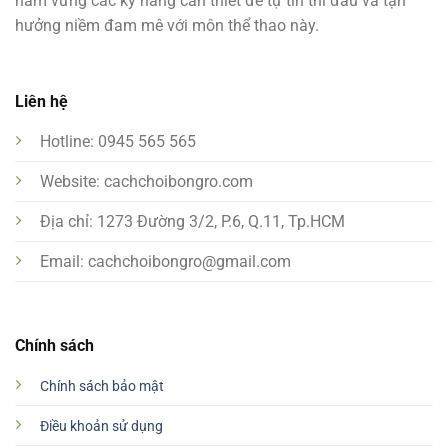
nắm vững các kỹ năng cần thiết để tự tin thi đấu và tận
hưởng niềm đam mê với môn thể thao này.
Liên hệ
Hotline: 0945 565 565
Website: cachchoibongro.com
Địa chỉ: 1273 Đường 3/2, P.6, Q.11, Tp.HCM
Email:
cachchoibongro@gmail.com
Chính sách
Chính sách bảo mật
Điều khoản sử dụng