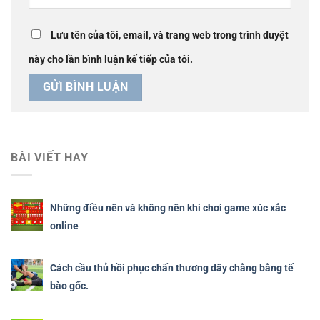
Lưu tên của tôi, email, và trang web trong trình duyệt
này cho lần bình luận kế tiếp của tôi.
BÀI VIẾT HAY
Những điều nên và không nên khi chơi game xúc xắc
online
Cách cầu thủ hồi phục chấn thương dây chằng bằng tế
bào gốc.