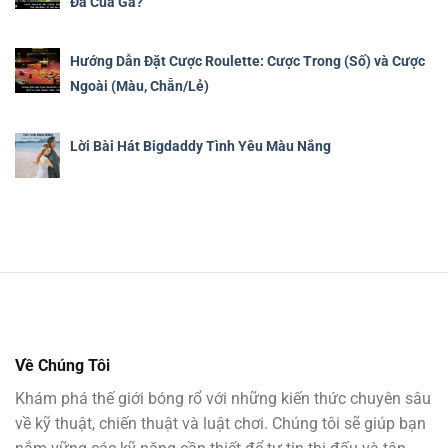
Đá Của Gà?
Hướng Dẫn Đặt Cược Roulette: Cược Trong (Số) và Cược
Ngoài (Màu, Chẵn/Lẻ)
Lời Bài Hát Bigdaddy Tình Yêu Màu Nắng
Về Chúng Tôi
Khám phá thế giới bóng rổ với những kiến thức chuyên sâu
về kỹ thuật, chiến thuật và luật chơi. Chúng tôi sẽ giúp bạn