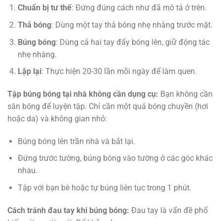
Chuẩn bị tư thế
: Đứng đúng cách như đã mô tả ở trên.
Thả bóng
: Dùng một tay thả bóng nhẹ nhàng trước mặt.
Búng bóng
: Dùng cả hai tay đẩy bóng lên, giữ động tác
nhẹ nhàng.
Lặp lại
: Thực hiện 20-30 lần mỗi ngày để làm quen.
Tập búng bóng tại nhà không cần dụng cụ:
Bạn không cần
sân bóng để luyện tập. Chỉ cần một quả bóng chuyền (hơi
hoặc da) và không gian nhỏ:
Búng bóng lên trần nhà và bắt lại.
Đứng trước tường, búng bóng vào tường ở các góc khác
nhau.
Tập với bạn bè hoặc tự búng liên tục trong 1 phút.
Cách tránh đau tay khi búng bóng:
Đau tay là vấn đề phổ