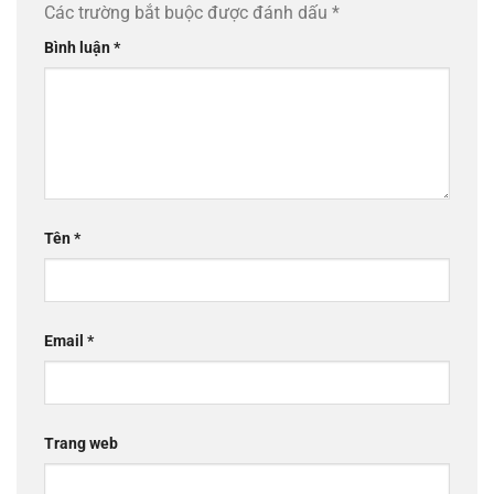
Các trường bắt buộc được đánh dấu
*
Bình luận
*
Tên
*
Email
*
Trang web