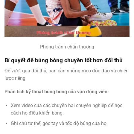
Phòng tránh chấn thương
Bí quyết để búng bóng chuyền tốt hơn đối thủ
Để vượt qua đối thủ, bạn cần những mẹo độc đáo và chiến
lược riêng.
Phân tích kỹ thuật búng bóng của vận động viên:
Xem video của các chuyền hai chuyên nghiệp để học
cách họ điều khiển bóng.
Ghi chú tư thế, góc tay và tốc độ búng của họ.