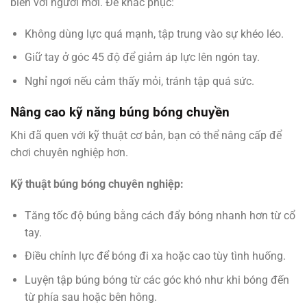
biến với người mới. Để khắc phục:
Không dùng lực quá mạnh, tập trung vào sự khéo léo.
Giữ tay ở góc 45 độ để giảm áp lực lên ngón tay.
Nghỉ ngơi nếu cảm thấy mỏi, tránh tập quá sức.
Nâng cao kỹ năng búng bóng chuyền
Khi đã quen với kỹ thuật cơ bản, bạn có thể nâng cấp để
chơi chuyên nghiệp hơn.
Kỹ thuật búng bóng chuyên nghiệp:
Tăng tốc độ búng bằng cách đẩy bóng nhanh hơn từ cổ
tay.
Điều chỉnh lực để bóng đi xa hoặc cao tùy tình huống.
Luyện tập búng bóng từ các góc khó như khi bóng đến
từ phía sau hoặc bên hông.