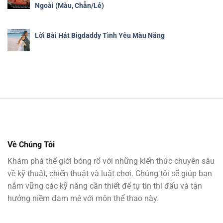
Ngoài (Màu, Chẵn/Lẻ)
Lời Bài Hát Bigdaddy Tình Yêu Màu Nắng
Về Chúng Tôi
Khám phá thế giới bóng rổ với những kiến thức chuyên sâu
về kỹ thuật, chiến thuật và luật chơi. Chúng tôi sẽ giúp bạn
nắm vững các kỹ năng cần thiết để tự tin thi đấu và tận
hưởng niềm đam mê với môn thể thao này.