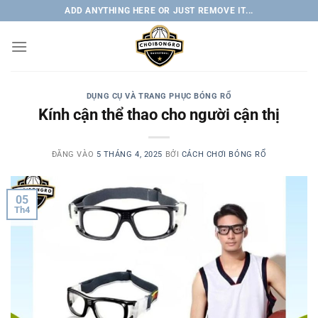
Bỏ
ADD ANYTHING HERE OR JUST REMOVE IT...
qua
nội
dung
DỤNG CỤ VÀ TRANG PHỤC BÓNG RỔ
Kính cận thể thao cho người cận thị
ĐĂNG VÀO
5 THÁNG 4, 2025
BỞI
CÁCH CHƠI BÓNG RỔ
05
Th4