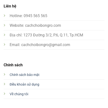
Liên hệ
Hotline: 0945 565 565
Website: cachchoibongro.com
Địa chỉ: 1273 Đường 3/2, P.6, Q.11, Tp.HCM
Email:
cachchoibongro@gmail.com
Chính sách
Chính sách bảo mật
Điều khoản sử dụng
Về chúng tôi