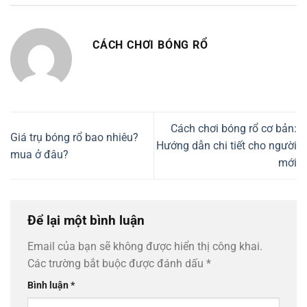
CÁCH CHƠI BÓNG RỔ
Cách chơi bóng rổ cơ bản:
Giá trụ bóng rổ bao nhiêu?
Hướng dẫn chi tiết cho người
mua ở đâu?
mới
Để lại một bình luận
Email của bạn sẽ không được hiển thị công khai.
Các trường bắt buộc được đánh dấu
*
Bình luận
*