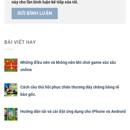
này cho lần bình luận kế tiếp của tôi.
BÀI VIẾT HAY
Những điều nên và không nên khi chơi game xúc xắc
online
Cách cầu thủ hồi phục chấn thương dây chằng bằng tế
bào gốc.
Hướng dẫn tải và cài đặt ứng dụng cho iPhone và Android