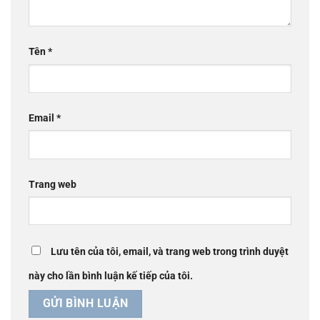
Tên
*
Email
*
Trang web
Lưu tên của tôi, email, và trang web trong trình duyệt
này cho lần bình luận kế tiếp của tôi.