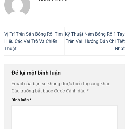
Vị Trí Trên Sân Bóng Rổ: Tìm
Kỹ Thuật Ném Bóng Rổ 1 Tay
Hiểu Các Vai Trò Và Chiến
Trên Vai: Hướng Dẫn Chi Tiết
Thuật
Nhất
Để lại một bình luận
Email của bạn sẽ không được hiển thị công khai.
Các trường bắt buộc được đánh dấu
*
Bình luận
*