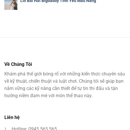
Lời Bài Hát Bigdaddy Tình Yêu Màu Nắng
Về Chúng Tôi
Khám phá thế giới bóng rổ với những kiến thức chuyên sâu
về kỹ thuật, chiến thuật và luật chơi. Chúng tôi sẽ giúp bạn
nắm vững các kỹ năng cần thiết để tự tin thi đấu và tận
hưởng niềm đam mê với môn thể thao này.
Liên hệ
Hotline: 0945 565 565