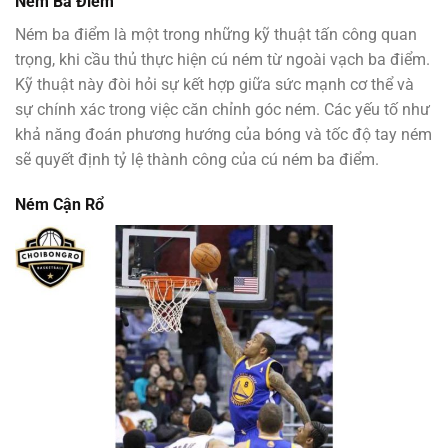
Ném Ba Điểm
Ném ba điểm là một trong những kỹ thuật tấn công quan
trọng, khi cầu thủ thực hiện cú ném từ ngoài vạch ba điểm.
Kỹ thuật này đòi hỏi sự kết hợp giữa sức mạnh cơ thể và
sự chính xác trong việc căn chỉnh góc ném. Các yếu tố như
khả năng đoán phương hướng của bóng và tốc độ tay ném
sẽ quyết định tỷ lệ thành công của cú ném ba điểm.
Ném Cận Rổ