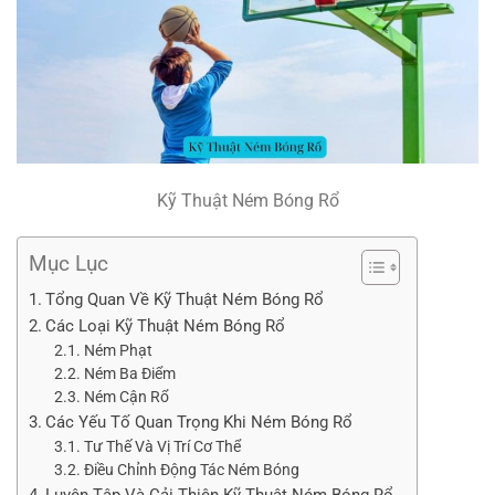
Kỹ Thuật Ném Bóng Rổ
Mục Lục
Tổng Quan Về Kỹ Thuật Ném Bóng Rổ
Các Loại Kỹ Thuật Ném Bóng Rổ
Ném Phạt
Ném Ba Điểm
Ném Cận Rổ
Các Yếu Tố Quan Trọng Khi Ném Bóng Rổ
Tư Thế Và Vị Trí Cơ Thể
Điều Chỉnh Động Tác Ném Bóng