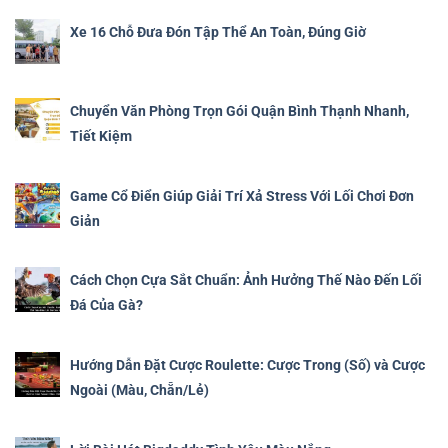
Xe 16 Chỗ Đưa Đón Tập Thể An Toàn, Đúng Giờ
Chuyển Văn Phòng Trọn Gói Quận Bình Thạnh Nhanh,
Tiết Kiệm
Game Cổ Điển Giúp Giải Trí Xả Stress Với Lối Chơi Đơn
Giản
Cách Chọn Cựa Sắt Chuẩn: Ảnh Hưởng Thế Nào Đến Lối
Đá Của Gà?
Hướng Dẫn Đặt Cược Roulette: Cược Trong (Số) và Cược
Ngoài (Màu, Chẵn/Lẻ)