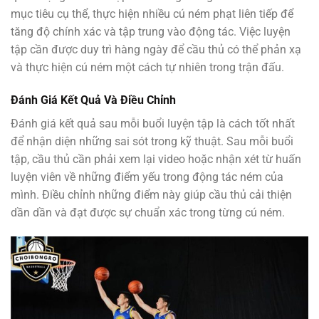
mục tiêu cụ thể, thực hiện nhiều cú ném phạt liên tiếp để
tăng độ chính xác và tập trung vào động tác. Việc luyện
tập cần được duy trì hàng ngày để cầu thủ có thể phản xạ
và thực hiện cú ném một cách tự nhiên trong trận đấu.
Đánh Giá Kết Quả Và Điều Chỉnh
Đánh giá kết quả sau mỗi buổi luyện tập là cách tốt nhất
để nhận diện những sai sót trong kỹ thuật. Sau mỗi buổi
tập, cầu thủ cần phải xem lại video hoặc nhận xét từ huấn
luyện viên về những điểm yếu trong động tác ném của
mình. Điều chỉnh những điểm này giúp cầu thủ cải thiện
dần dần và đạt được sự chuẩn xác trong từng cú ném.