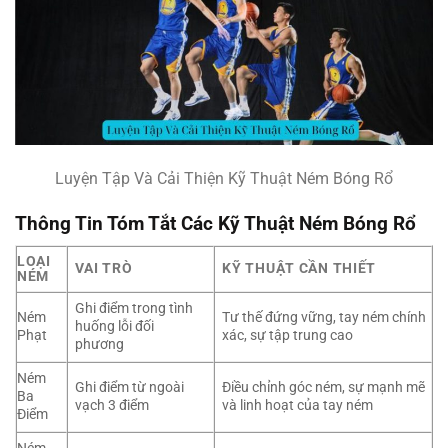
Luyện Tập Và Cải Thiện Kỹ Thuật Ném Bóng Rổ
Thông Tin Tóm Tắt Các Kỹ Thuật Ném Bóng Rổ
LOẠI
VAI TRÒ
KỸ THUẬT CẦN THIẾT
NÉM
Ghi điểm trong tình
Ném
Tư thế đứng vững, tay ném chính
huống lỗi đối
Phạt
xác, sự tập trung cao
phương
Ném
Ghi điểm từ ngoài
Điều chỉnh góc ném, sự mạnh mẽ
Ba
vạch 3 điểm
và linh hoạt của tay ném
Điểm