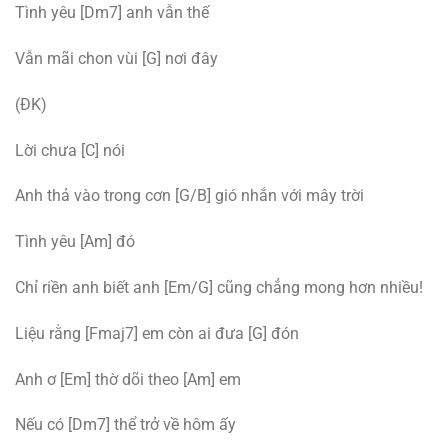
Tình yêu [Dm7] anh vẫn thế
Vẫn mãi chon vùi [G] nơi đây
(ĐK)
Lời chưa [C] nói
Anh thả vào trong cơn [G/B] gió nhắn với mây trời
Tình yêu [Am] đó
Chỉ riền anh biết anh [Em/G] cũng chẳng mong hơn nhiều!
Liệu rằng [Fmaj7] em còn ai đưa [G] đón
Anh ơ [Em] thờ dõi theo [Am] em
Nếu có [Dm7] thể trở về hôm ấy