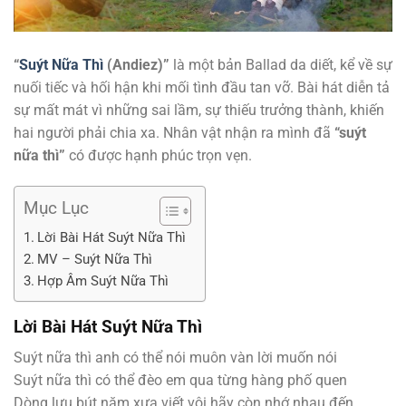
“
Suýt Nữa Thì
(Andiez)”
là một bản Ballad da diết, kể về sự
nuối tiếc và hối hận khi mối tình đầu tan vỡ. Bài hát diễn tả
sự mất mát vì những sai lầm, sự thiếu trưởng thành, khiến
hai người phải chia xa. Nhân vật nhận ra mình đã
“suýt
nữa thì”
có được hạnh phúc trọn vẹn.
Mục Lục
Lời Bài Hát Suýt Nữa Thì
MV – Suýt Nữa Thì
Hợp Âm Suýt Nữa Thì
Lời Bài Hát
Suýt Nữa Thì
Suýt nữa thì anh có thể nói muôn vàn lời muốn nói
Suýt nữa thì có thể đèo em qua từng hàng phố quen
Dòng lưu bút năm xưa viết vội hãy còn nhớ nhau đến