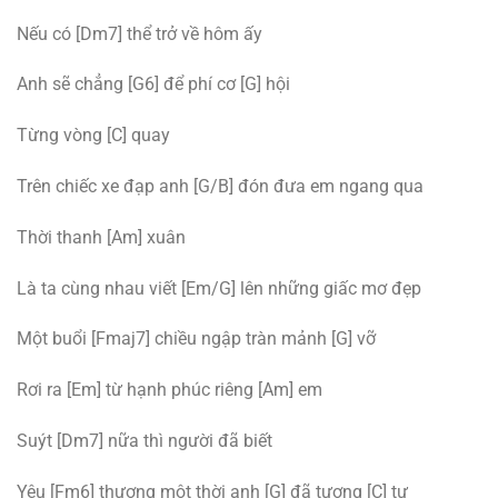
Nếu có [Dm7] thể trở về hôm ấy
Anh sẽ chẳng [G6] để phí cơ [G] hội
Từng vòng [C] quay
Trên chiếc xe đạp anh [G/B] đón đưa em ngang qua
Thời thanh [Am] xuân
Là ta cùng nhau viết [Em/G] lên những giấc mơ đẹp
Một buổi [Fmaj7] chiều ngập tràn mảnh [G] vỡ
Rơi ra [Em] từ hạnh phúc riêng [Am] em
Suýt [Dm7] nữa thì người đã biết
Yêu [Fm6] thương một thời anh [G] đã tương [C] tư