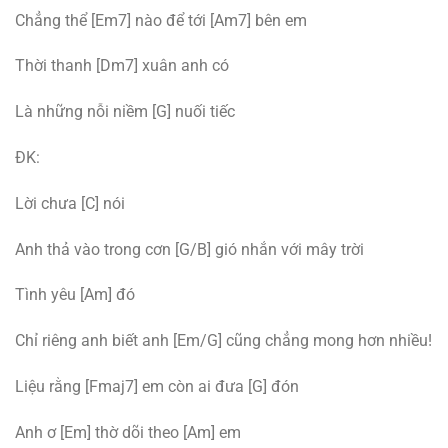
Chẳng thể [Em7] nào để tới [Am7] bên em
Thời thanh [Dm7] xuân anh có
Là những nỗi niềm [G] nuối tiếc
ĐK:
Lời chưa [C] nói
Anh thả vào trong cơn [G/B] gió nhắn với mây trời
Tình yêu [Am] đó
Chỉ riêng anh biết anh [Em/G] cũng chẳng mong hơn nhiều!
Liệu rằng [Fmaj7] em còn ai đưa [G] đón
Anh ơ [Em] thờ dõi theo [Am] em