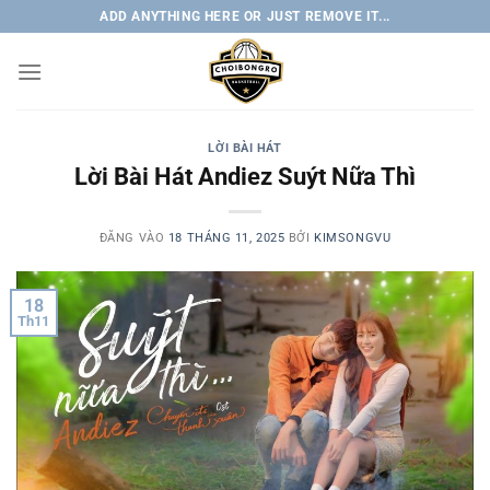
Bỏ
ADD ANYTHING HERE OR JUST REMOVE IT...
qua
nội
dung
LỜI BÀI HÁT
Lời Bài Hát Andiez Suýt Nữa Thì
ĐĂNG VÀO
18 THÁNG 11, 2025
BỞI
KIMSONGVU
18
Th11