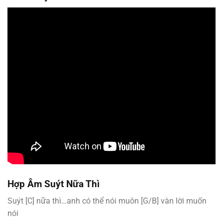
Hợp Âm
Suýt Nữa Thì
Suýt [C] nữa thì…anh có thể nói muôn [G/B] vàn lời muốn
nói