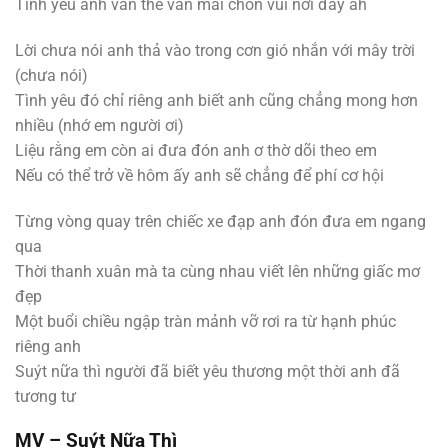
Tình yêu anh vẫn thế vẫn mãi chôn vùi nơi đây ah
Lời chưa nói anh thả vào trong cơn gió nhắn với mây trời
(chưa nói)
Tình yêu đó chỉ riêng anh biết anh cũng chẳng mong hơn
nhiều (nhớ em người ơi)
Liệu rằng em còn ai đưa đón anh ơ thờ dõi theo em
Nếu có thể trở về hôm ấy anh sẽ chẳng để phí cơ hội
Từng vòng quay trên chiếc xe đạp anh đón đưa em ngang
qua
Thời thanh xuân mà ta cùng nhau viết lên những giấc mơ
đẹp
Một buổi chiều ngập tràn mảnh vỡ rơi ra từ hạnh phúc
riêng anh
Suýt nữa thì người đã biết yêu thương một thời anh đã
tương tư
MV –
Suýt Nữa Thì