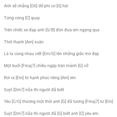
Anh sẽ chẳng [G6] để phí cơ [G] hội
Từng vòng [C] quay
Trên chiếc xe đạp anh [G/B] đón đưa em ngang qua
Thời thanh [Am] xuân
Là ta cùng nhau viết [Em/G] lên những giấc mơ đẹp
Một buổi [Fmaj7] chiều ngập tràn mảnh [G] vỡ
Rơi ra [Em] từ hạnh phúc riêng [Am] em
Suýt [Dm7] nữa thì người đã biết
Yêu [C/G] thương một thời anh [G] đã tương [Fmaj7] tư [Em]
Suýt [Dm7] nữa thì người đã [G] biết anh [C] yêu em.