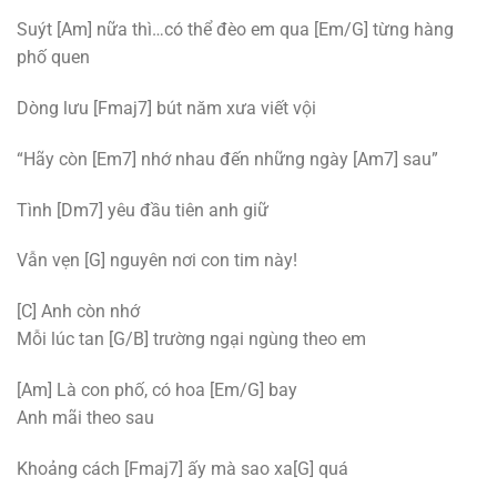
Suýt [Am] nữa thì…có thể đèo em qua [Em/G] từng hàng
phố quen
Dòng lưu [Fmaj7] bút năm xưa viết vội
“Hãy còn [Em7] nhớ nhau đến những ngày [Am7] sau”
Tình [Dm7] yêu đầu tiên anh giữ
Vẫn vẹn [G] nguyên nơi con tim này!
[C] Anh còn nhớ
Mỗi lúc tan [G/B] trường ngại ngùng theo em
[Am] Là con phố, có hoa [Em/G] bay
Anh mãi theo sau
Khoảng cách [Fmaj7] ấy mà sao xa[G] quá