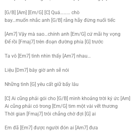
[G/B] [Am] [Em/G] [C] Quá……… chò
bay…muốn nhắc anh [G/B] rằng hãy đừng nuối tiếc
[Am7] Vậy mà sao…chính anh [Em/G] cứ mãi hy vọng
Để rồi [Fmaj7] trên đoạn đường phía [G] trước
Ta vô [Em7] tình nhìn thấy [Am7] nhau…
Liệu [Dm7] bây giờ anh sẽ nói
Những tình [G] yêu cất giữ bấy lâu
[C] Ai cũng phải gói cho [G/B] mình khoảng trời ký ức
[Am]
Ai cũng phải có trong [Em/G] tim một vài vết thương
Thời gian [Fmaj7] trôi chẳng chờ đợi [G] ai
Em đã [Em7] được người đón ai [Am7] đưa