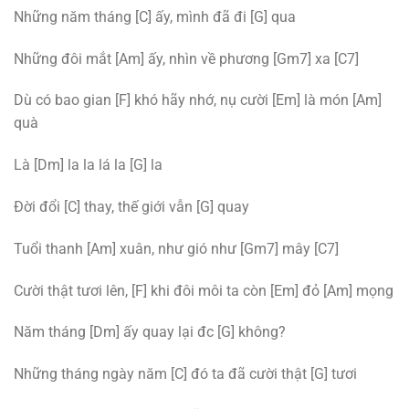
Những năm tháng [C] ấy, mình đã đi [G] qua
Những đôi mắt [Am] ấy, nhìn về phương [Gm7] xa [C7]
Dù có bao gian [F] khó hãy nhớ, nụ cười [Em] là món [Am]
quà
Là [Dm] la la lá la [G] la
Đời đổi [C] thay, thế giới vẫn [G] quay
Tuổi thanh [Am] xuân, như gió như [Gm7] mây [C7]
Cười thật tươi lên, [F] khi đôi môi ta còn [Em] đỏ [Am] mọng
Năm tháng [Dm] ấy quay lại đc [G] không?
Những tháng ngày năm [C] đó ta đã cười thật [G] tươi