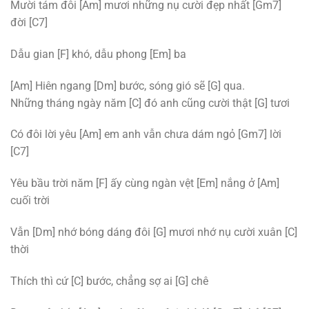
Mười tám đôi [Am] mươi những nụ cười đẹp nhất [Gm7]
đời [C7]
Dẫu gian [F] khó, dẫu phong [Em] ba
[Am] Hiên ngang [Dm] bước, sóng gió sẽ [G] qua.
Những tháng ngày năm [C] đó anh cũng cười thật [G] tươi
Có đôi lời yêu [Am] em anh vẫn chưa dám ngỏ [Gm7] lời
[C7]
Yêu bầu trời năm [F] ấy cùng ngàn vệt [Em] nắng ở [Am]
cuối trời
Vẫn [Dm] nhớ bóng dáng đôi [G] mươi nhớ nụ cười xuân [C]
thời
Thích thì cứ [C] bước, chẳng sợ ai [G] chê