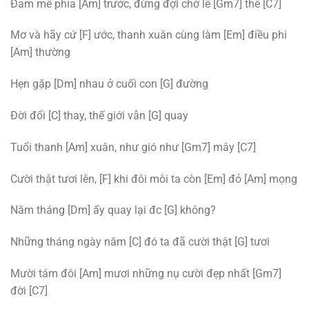
Đam mê phía [Am] trước, đừng đợi chờ lê [Gm7] thê [C7]
Mơ và hãy cứ [F] ước, thanh xuân cùng làm [Em] điều phi
[Am] thường
Hẹn gặp [Dm] nhau ở cuối con [G] đường
Đời đổi [C] thay, thế giới vẫn [G] quay
Tuổi thanh [Am] xuân, như gió như [Gm7] mây [C7]
Cười thật tươi lên, [F] khi đôi môi ta còn [Em] đỏ [Am] mọng
Năm tháng [Dm] ấy quay lại đc [G] không?
Những tháng ngày năm [C] đó ta đã cười thật [G] tươi
Mười tám đôi [Am] mươi những nụ cười đẹp nhất [Gm7]
đời [C7]