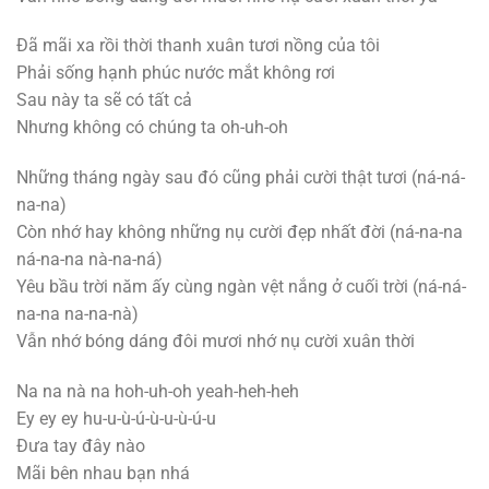
Đã mãi xa rồi thời thanh xuân tươi nồng của tôi
Phải sống hạnh phúc nước mắt không rơi
Sau này ta sẽ có tất cả
Nhưng không có chúng ta oh-uh-oh
Những tháng ngày sau đó cũng phải cười thật tươi (ná-ná-
na-na)
Còn nhớ hay không những nụ cười đẹp nhất đời (ná-na-na
ná-na-na nà-na-ná)
Yêu bầu trời năm ấy cùng ngàn vệt nắng ở cuối trời (ná-ná-
na-na na-na-nà)
Vẫn nhớ bóng dáng đôi mươi nhớ nụ cười xuân thời
Na na nà na hoh-uh-oh yeah-heh-heh
Ey ey ey hu-u-ù-ú-ù-u-ù-ú-u
Đưa tay đây nào
Mãi bên nhau bạn nhá