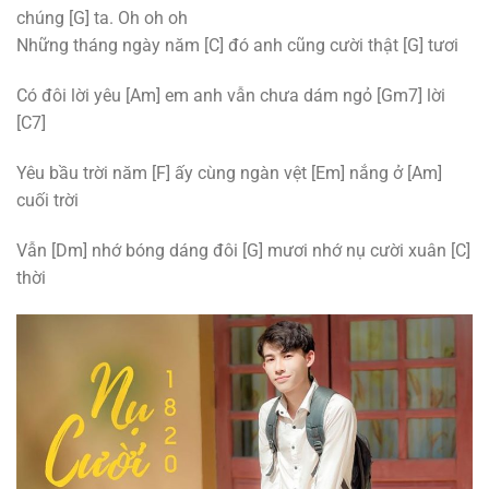
chúng [G] ta. Oh oh oh
Những tháng ngày năm [C] đó anh cũng cười thật [G] tươi
Có đôi lời yêu [Am] em anh vẫn chưa dám ngỏ [Gm7] lời
[C7]
Yêu bầu trời năm [F] ấy cùng ngàn vệt [Em] nắng ở [Am]
cuối trời
Vẫn [Dm] nhớ bóng dáng đôi [G] mươi nhớ nụ cười xuân [C]
thời