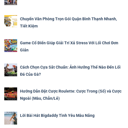
Chuyển Văn Phòng Trọn Gói Quận Bình Thạnh Nhanh,
Tiết Kiệm
Game Cổ Điển Giúp Giải Trí Xả Stress Với Lối Chơi Đơn
Giản
Cách Chọn Cựa Sắt Chuẩn: Ảnh Hưởng Thế Nào Đến Lối
Đá Của Gà?
Hướng Dẫn Đặt Cược Roulette: Cược Trong (Số) và Cược
Ngoài (Màu, Chẵn/Lẻ)
Lời Bài Hát Bigdaddy Tình Yêu Màu Nắng