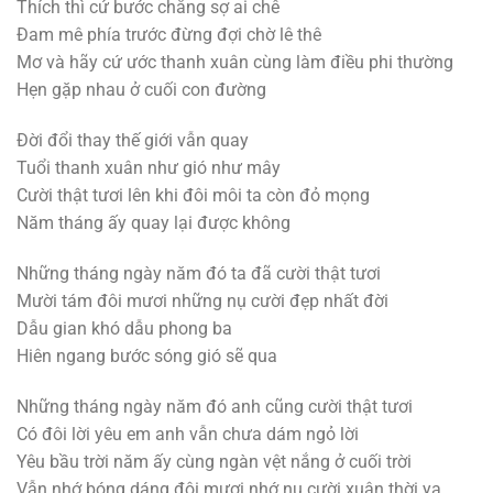
Thích thì cứ bước chẳng sợ ai chê
Đam mê phía trước đừng đợi chờ lê thê
Mơ và hãy cứ ước thanh xuân cùng làm điều phi thường
Hẹn gặp nhau ở cuối con đường
Đời đổi thay thế giới vẫn quay
Tuổi thanh xuân như gió như mây
Cười thật tươi lên khi đôi môi ta còn đỏ mọng
Năm tháng ấy quay lại được không
Những tháng ngày năm đó ta đã cười thật tươi
Mười tám đôi mươi những nụ cười đẹp nhất đời
Dẫu gian khó dẫu phong ba
Hiên ngang bước sóng gió sẽ qua
Những tháng ngày năm đó anh cũng cười thật tươi
Có đôi lời yêu em anh vẫn chưa dám ngỏ lời
Yêu bầu trời năm ấy cùng ngàn vệt nắng ở cuối trời
Vẫn nhớ bóng dáng đôi mươi nhớ nụ cười xuân thời ya