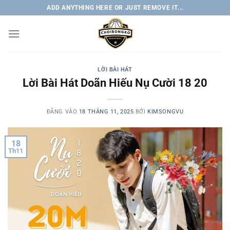
Bỏ
ADD ANYTHING HERE OR JUST REMOVE IT...
qua
nội
dung
LỜI BÀI HÁT
Lời Bài Hát Doãn Hiếu Nụ Cười 18 20
ĐĂNG VÀO
18 THÁNG 11, 2025
BỞI
KIMSONGVU
18
Th11