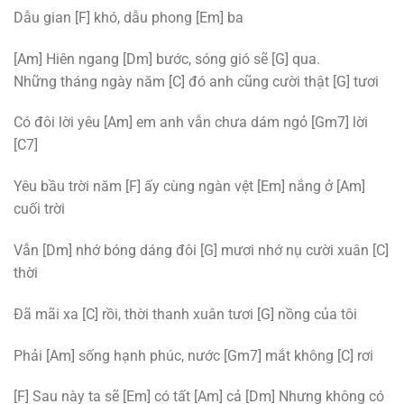
Dẫu gian [F] khó, dẫu phong [Em] ba
[Am] Hiên ngang [Dm] bước, sóng gió sẽ [G] qua.
Những tháng ngày năm [C] đó anh cũng cười thật [G] tươi
Có đôi lời yêu [Am] em anh vẫn chưa dám ngỏ [Gm7] lời
[C7]
Yêu bầu trời năm [F] ấy cùng ngàn vệt [Em] nắng ở [Am]
cuối trời
Vẫn [Dm] nhớ bóng dáng đôi [G] mươi nhớ nụ cười xuân [C]
thời
Đã mãi xa [C] rồi, thời thanh xuân tươi [G] nồng của tôi
Phải [Am] sống hạnh phúc, nước [Gm7] mắt không [C] rơi
[F] Sau này ta sẽ [Em] có tất [Am] cả
[Dm] Nhưng không có