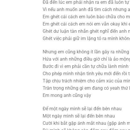
Đã đến lúc em phải nhận ra em đã luôn tự 
Vì nếu anh muốn anh đã tìm cách nhưng a
Em ghét cái cách em luôn bào chữa cho m
Em ghét cái cách em nói em vẫn okay khi 
Ghét dư luận tàn nhẫn ghét nghĩ đến anh
Ghét việc phải giữ im lặng tỏ ra mình khô
Nhưng em cũng không ít lần gây ra những l
Hứa với anh những điều giờ chỉ là ảo mộng
Bước đi vì em phải cần tự chữa lành mình 
Cho phép mình nhận tình yêu mới đến rồi t
Tập chịu trách nhiệm cho cảm xúc của mìn
Trân trọng những gì em đang có yeah thứ 
Em mong anh cũng vậy
Để một ngày mình sẽ lại đến bên nhau
Một ngày mình sẽ lại đến bên nhau
Cười khi bắt gặp ánh mắt nhau (gặp ánh 