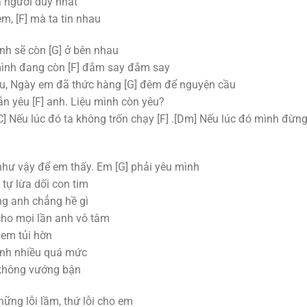
à người duy nhất
m, [F] mà ta tin nhau
nh sẽ còn [G] ở bên nhau
 mình đang còn [F] đắm say đắm say
u, Ngày em đã thức hàng [G] đêm để nguyện cầu
ẫn yêu [F] anh. Liệu mình còn yêu?
[C] Nếu lúc đó ta không trốn chạy [F] .[Dm] Nếu lúc đó mình đừn
như vậy để em thấy. Em [G] phải yêu mình
tự lừa dối con tim
ng anh chẳng hề gì
cho mọi lần anh vô tâm
 em tủi hờn
 anh nhiều quá mức
h không vướng bận
ững lỗi lầm, thứ lỗi cho em