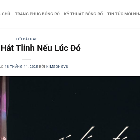
G CHỦ
TRANG PHỤC BÓNG RỔ
KỸ THUẬT BÓNG RỔ
TIN TỨC MỚI NH
LỜI BÀI HÁT
 Hát Tlinh Nếu Lúc Đó
ÀO
18 THÁNG 11, 2025
BỞI
KIMSONGVU