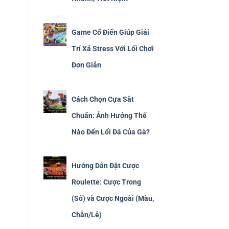
Game Cổ Điển Giúp Giải
Trí Xả Stress Với Lối Chơi
Đơn Giản
Cách Chọn Cựa Sắt
Chuẩn: Ảnh Hưởng Thế
Nào Đến Lối Đá Của Gà?
Hướng Dẫn Đặt Cược
Roulette: Cược Trong
(Số) và Cược Ngoài (Màu,
Chẵn/Lẻ)