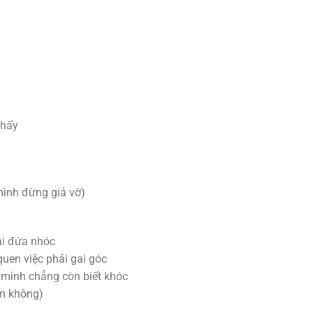
thấy
mình đừng giả vờ)
ai đứa nhóc
uen việc phải gai góc
 mình chẳng còn biết khóc
m không)