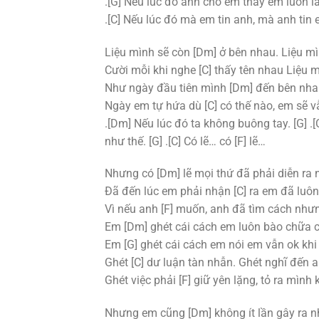
.[G] Nếu lúc đó anh cho em thấy em luôn l
.[C] Nếu lúc đó mà em tin anh, mà anh tin e
Liệu mình sẽ còn [Dm] ở bên nhau. Liệu mì
Cười mỗi khi nghe [C] thấy tên nhau Liệu
Như ngày đầu tiên mình [Dm] đến bên nha
Ngày em tự hứa dù [C] có thế nào, em sẽ v
.[Dm] Nếu lúc đó ta không buông tay. [G] .
như thế. [G] .[C] Có lẽ… có [F] lẽ…
Nhưng có [Dm] lẽ mọi thứ đã phải diễn ra 
Đã đến lúc em phải nhận [C] ra em đã luôn 
Vì nếu anh [F] muốn, anh đã tìm cách như
Em [Dm] ghét cái cách em luôn bào chữa 
Em [G] ghét cái cách em nói em vẫn ok khi
Ghét [C] dư luận tàn nhẫn. Ghét nghĩ đến
Ghét việc phải [F] giữ yên lặng, tỏ ra mìn
Nhưng em cũng [Dm] không ít lần gây ra nh