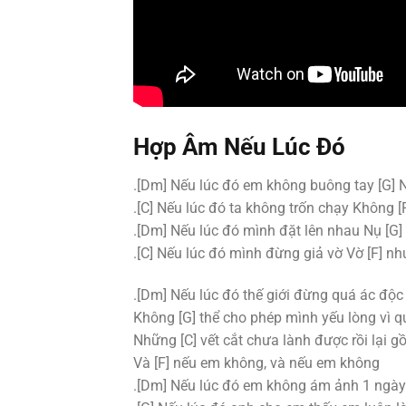
Hợp Âm
Nếu Lúc Đó
.[Dm] Nếu lúc đó em không buông tay [G] 
.[C] Nếu lúc đó ta không trốn chạy Không
.[Dm] Nếu lúc đó mình đặt lên nhau Nụ [G
.[C] Nếu lúc đó mình đừng giả vờ Vờ [F] 
.[Dm] Nếu lúc đó thế giới đừng quá ác độc
Không [G] thể cho phép mình yếu lòng vì q
Những [C] vết cắt chưa lành được rồi lại 
Và [F] nếu em không, và nếu em không
.[Dm] Nếu lúc đó em không ám ảnh 1 ngày