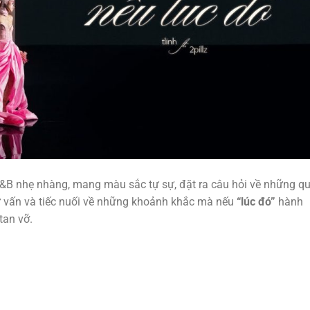
&B nhẹ nhàng, mang màu sắc tự sự, đặt ra câu hỏi về những qu
 tự vấn và tiếc nuối về những khoảnh khắc mà nếu
“lúc đó”
hành
tan vỡ.