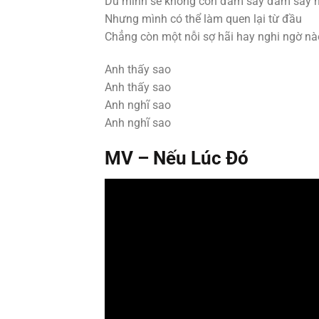
Dù mình sẽ không còn đắm say đắm say n
Nhưng mình có thể làm quen lại từ đầu
Chẳng còn một nỗi sợ hãi hay nghi ngờ n
Anh thấy sao
Anh thấy sao
Anh nghĩ sao
Anh nghĩ sao
MV –
Nếu Lúc Đó