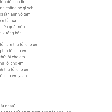
lừa dối con tim
nh chẳng hề gì yeh
ọi lần anh vô tâm
em tủi hờn
 nhiều quá mức
ng vướng bận
ỗi lầm thứ lỗi cho em
 thứ lỗi cho em
thứ lỗi cho em
hứ lỗi cho em
h thứ lỗi cho em
lỗi cho em yeah
mắt nhau)