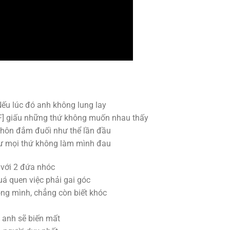
Nếu lúc đó anh không lung lay
 [F] giấu những thứ không muốn nhau thấy
] hôn đắm đuối như thể lần đầu
như mọi thứ không làm mình đau
 với 2 đứa nhóc
uá quen việc phải gai góc
gồng mình, chẳng còn biết khóc
 anh sẽ biến mất