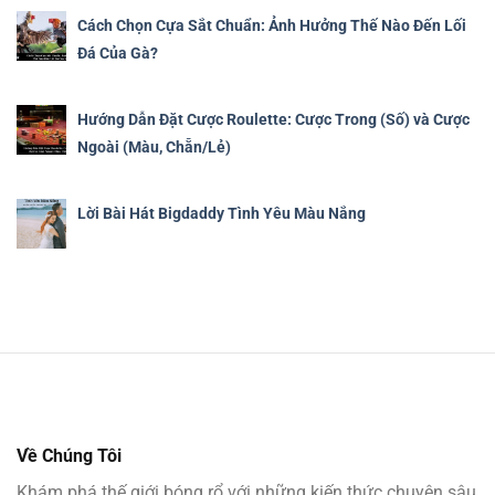
Cách Chọn Cựa Sắt Chuẩn: Ảnh Hưởng Thế Nào Đến Lối
Đá Của Gà?
Hướng Dẫn Đặt Cược Roulette: Cược Trong (Số) và Cược
Ngoài (Màu, Chẵn/Lẻ)
Lời Bài Hát Bigdaddy Tình Yêu Màu Nắng
Về Chúng Tôi
Khám phá thế giới bóng rổ với những kiến thức chuyên sâu