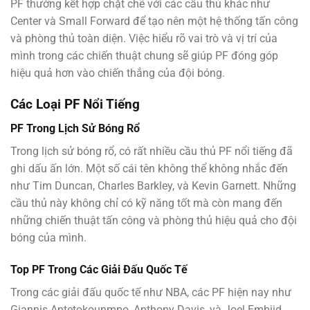
PF thường kết hợp chặt chẽ với các cầu thủ khác như
Center và Small Forward để tạo nên một hệ thống tấn công
và phòng thủ toàn diện. Việc hiểu rõ vai trò và vị trí của
mình trong các chiến thuật chung sẽ giúp PF đóng góp
hiệu quả hơn vào chiến thắng của đội bóng.
Các Loại PF Nổi Tiếng
PF Trong Lịch Sử Bóng Rổ
Trong lịch sử bóng rổ, có rất nhiều cầu thủ PF nổi tiếng đã
ghi dấu ấn lớn. Một số cái tên không thể không nhắc đến
như Tim Duncan, Charles Barkley, và Kevin Garnett. Những
cầu thủ này không chỉ có kỹ năng tốt mà còn mang đến
những chiến thuật tấn công và phòng thủ hiệu quả cho đội
bóng của mình.
Top PF Trong Các Giải Đấu Quốc Tế
Trong các giải đấu quốc tế như NBA, các PF hiện nay như
Giannis Antetokounmpo, Anthony Davis, và Joel Embiid