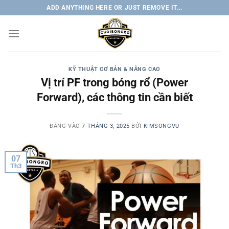
Bỏ
ADD ANYTHING HERE OR JUST REMOVE IT...
qua
nội
dung
KỸ THUẬT CƠ BẢN & NÂNG CAO
Vị trí PF trong bóng rổ (Power
Forward), các thông tin cần biết
ĐĂNG VÀO
7 THÁNG 3, 2025
BỞI
KIMSONGVU
07
Th3