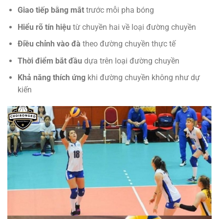
Giao tiếp bằng mắt
trước mỗi pha bóng
Hiểu rõ tín hiệu
từ chuyền hai về loại đường chuyền
Điều chỉnh vào đà
theo đường chuyền thực tế
Thời điểm bắt đầu
dựa trên loại đường chuyền
Khả năng thích ứng
khi đường chuyền không như dự
kiến