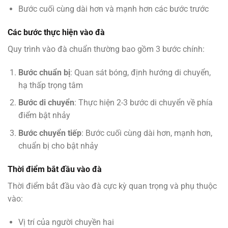
Bước cuối cùng dài hơn và mạnh hơn các bước trước
Các bước thực hiện vào đà
Quy trình vào đà chuẩn thường bao gồm 3 bước chính:
Bước chuẩn bị
: Quan sát bóng, định hướng di chuyển,
hạ thấp trọng tâm
Bước di chuyển
: Thực hiện 2-3 bước di chuyển về phía
điểm bật nhảy
Bước chuyển tiếp
: Bước cuối cùng dài hơn, mạnh hơn,
chuẩn bị cho bật nhảy
Thời điểm bắt đầu vào đà
Thời điểm bắt đầu vào đà cực kỳ quan trọng và phụ thuộc
vào:
Vị trí của người chuyền hai